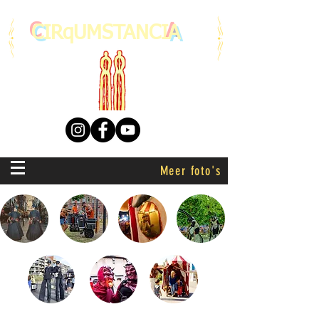
C
IRqUMSTANCI
A
Meer foto's