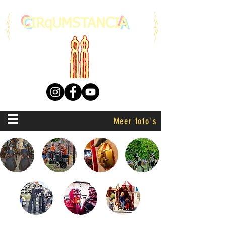
C
IRqUMSTANCI
A
Meer foto's